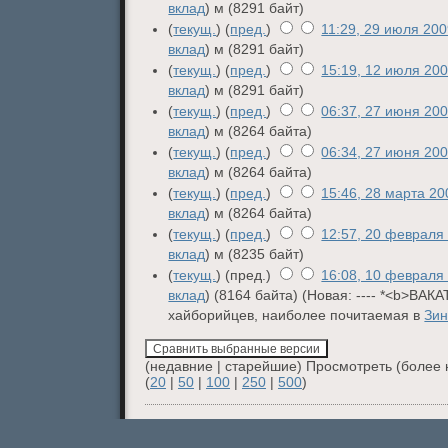
вклад
)
м
(8291 байт)
(
текущ.
) (
пред.
)
11:29, 29 июля 20
вклад
)
м
(8291 байт)
(
текущ.
) (
пред.
)
15:19, 12 июля 20
вклад
)
м
(8291 байт)
(
текущ.
) (
пред.
)
06:37, 27 июня 20
вклад
)
м
(8264 байта)
(
текущ.
) (
пред.
)
06:34, 27 июня 20
вклад
)
м
(8264 байта)
(
текущ.
) (
пред.
)
15:46, 28 марта 20
вклад
)
м
(8264 байта)
(
текущ.
) (
пред.
)
12:57, 20 февраля
вклад
)
м
(8235 байт)
(
текущ.
) (пред.)
16:08, 10 февраля
вклад
)
(8164 байта)
(Новая: ---- *<b>ВАКА
хайборийцев, наиболее почитаемая в
Зин
(недавние | старейшие) Просмотреть (более 
(
20
|
50
|
100
|
250
|
500
)