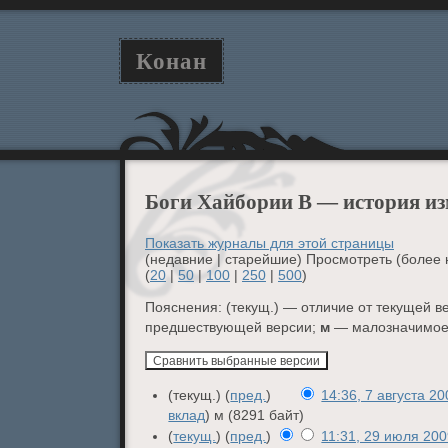
Конан
Боги Хайбории В — история и
Показать журналы для этой страницы
(недавние | старейшие) Просмотреть (более 
(
20
|
50
|
100
|
250
|
500
)
Пояснения: (текущ.) — отличие от текущей ве
предшествующей версии;
м
— малозначимое
(текущ.) (
пред.
)
14:36, 7 августа 2
вклад
)
м
(8291 байт)
(
текущ.
) (
пред.
)
11:31, 29 июля 20