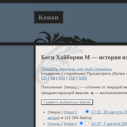
Конан
Боги Хайбории М — история и
Показать журналы для этой страницы
(недавние | старейшие) Просмотреть (более 
(
20
|
50
|
100
|
250
|
500
)
Пояснения: (текущ.) — отличие от текущей ве
предшествующей версии;
м
— малозначимое
(текущ.) (
пред.
)
17:15, 26 августа 
вклад
)
м
(13 284 байта)
(
текущ.
) (
пред.
)
14:37, 7 августа 2