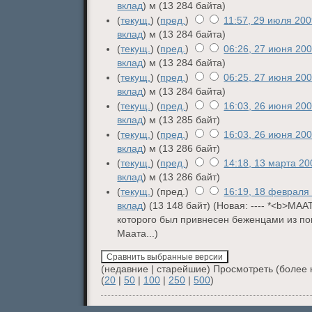
вклад
)
м
(13 284 байта)
(
текущ.
) (
пред.
)
11:57, 29 июля 20
вклад
)
м
(13 284 байта)
(
текущ.
) (
пред.
)
06:26, 27 июня 20
вклад
)
м
(13 284 байта)
(
текущ.
) (
пред.
)
06:25, 27 июня 20
вклад
)
м
(13 284 байта)
(
текущ.
) (
пред.
)
16:03, 26 июня 20
вклад
)
м
(13 285 байт)
(
текущ.
) (
пред.
)
16:03, 26 июня 20
вклад
)
м
(13 286 байт)
(
текущ.
) (
пред.
)
14:18, 13 марта 20
вклад
)
м
(13 286 байт)
(
текущ.
) (пред.)
16:19, 18 февраля
вклад
)
(13 148 байт)
(Новая: ---- *<b>МААТ
которого был привнесен беженцами из п
Маата...)
(недавние | старейшие) Просмотреть (более 
(
20
|
50
|
100
|
250
|
500
)