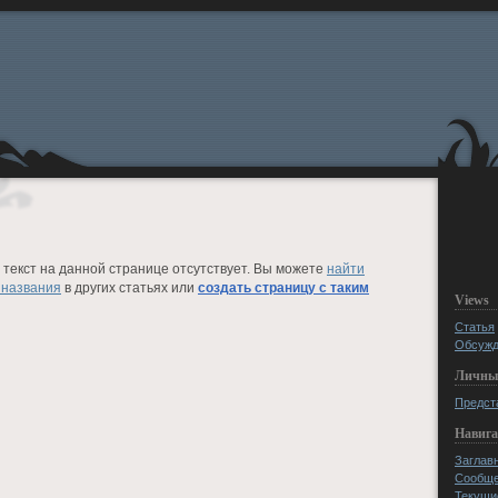
текст на данной странице отсутствует. Вы можете
найти
 названия
в других статьях или
создать страницу с таким
Views
Статья
Обсужд
Личны
Предст
Навиг
Заглав
Сообще
Текущи