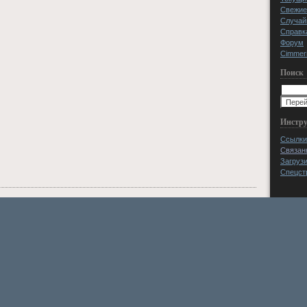
Свежие
Случай
Справк
Форум
Cimmeri
Поиск
Инстр
Ссылки
Связан
Загруз
Спецст