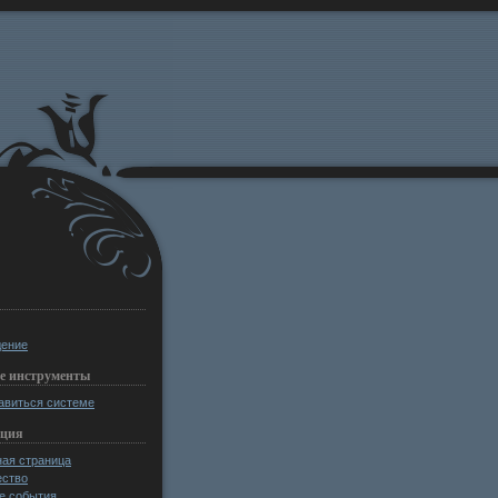
ение
е инструменты
авиться системе
ация
ная страница
ство
е события