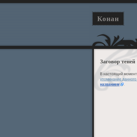
Конан
Заговор теней
В настоящий момент 
упоминание данного
названием
.