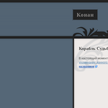
Конан
Корабль Судь
В настоящий момент 
упоминание данного
названием
.