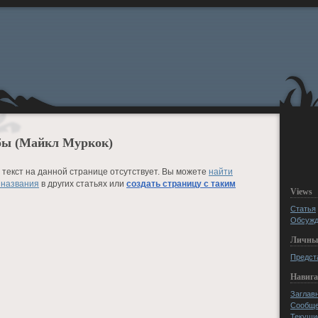
бы (Майкл Муркок)
текст на данной странице отсутствует. Вы можете
найти
 названия
в других статьях или
создать страницу с таким
Views
Статья
Обсужд
Личны
Предст
Навиг
Заглав
Сообще
Текущи