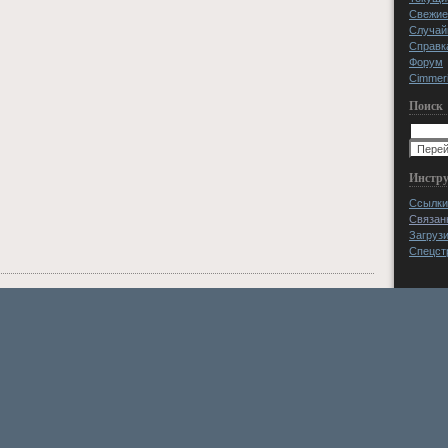
Свежие
Случай
Справк
Форум
Cimmeri
Поиск
Инстр
Ссылки
Связан
Загруз
Спецст