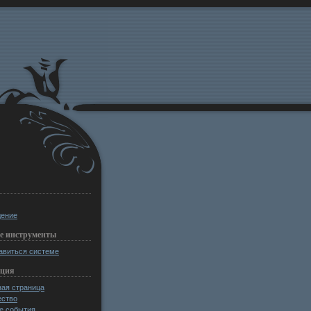
ение
е инструменты
авиться системе
ация
ная страница
ство
е события