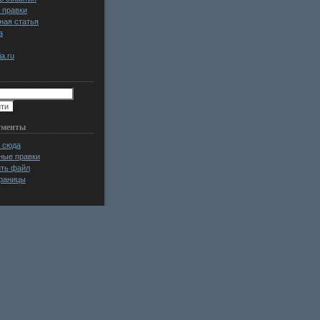
 правки
ная статья
а
a.ru
ументы
 сюда
ные правки
ить файл
раницы