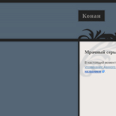
Конан
Мрачный серы
В настоящий момент 
упоминание данного
названием
.