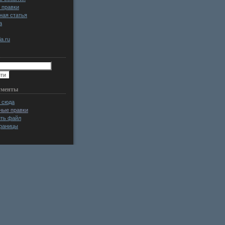
 правки
ная статья
а
a.ru
ументы
 сюда
ные правки
ить файл
раницы