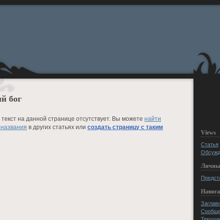
й бог
текст на данной странице отсутствует. Вы можете
найти
 названия
в других статьях или
создать страницу с таким
Views
Статья
Обсужд
Личны
Предст
Навиг
Заглав
Сообще
Текущи