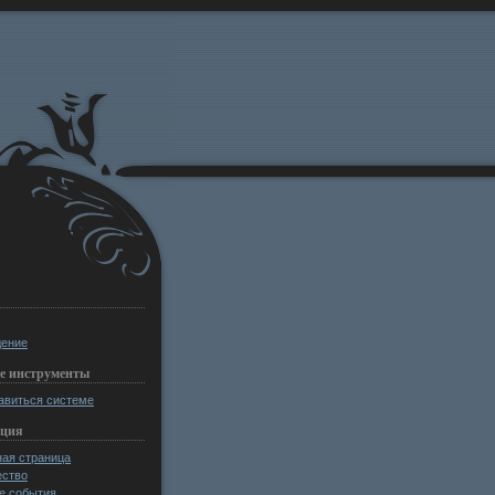
ение
е инструменты
авиться системе
ация
ная страница
ство
е события