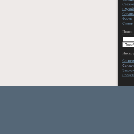
Свежие
Случай
Справк
Форум
Cimmeri
Поиск
Инстр
Ссылки
Связан
Загруз
Спецст