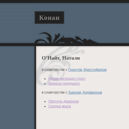
Конан
О’Найт, Натали
в соавторстве с
Грантом, Кристофером
Время жалящих стрел
Зеркало грядущего
в соавторстве с
Хьюзом, Норманном
Обитель драконов
Сердце врага