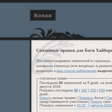
Конан
Связанные правки для Боги Хайбор
Это список недавних изменений в страницах,
указанная страница (или входящих в указанн
входящие в
ваш список наблюдения
выделе
Связанные правки
Последние
50
изменений за
7
дней, на мом
августа 2026.
Показать последние
50
|
100
|
250
|
500
изм
дней;
Скрыть
малые правки |
Показать
ботов |
Ск
представившихся участников |
Скрыть
свои 
Показать изменения с
01:37, 7 августа 2026