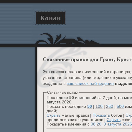
Конан
Связанные правки для Грант, Крис
Это список недавних изменений в страницах,
указанная страница (или входящих в указанн
входящие в
ваш список наблюдения
выделе
Связанные правки
Последние
50
изменений за
7
дней, на мом
августа 2026.
Показать последние
50
|
100
|
250
|
500
изм
дней;
Скрыть
малые правки |
Показать
ботов |
Ск
представившихся участников |
Скрыть
свои 
Показать изменения с
08:20, 9 августа 2026