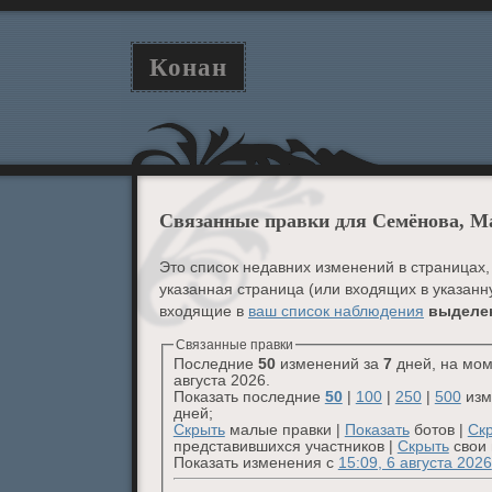
Конан
Связанные правки для Семёнова, М
Это список недавних изменений в страницах,
указанная страница (или входящих в указанн
входящие в
ваш список наблюдения
выделе
Связанные правки
Последние
50
изменений за
7
дней, на мом
августа 2026.
Показать последние
50
|
100
|
250
|
500
изм
дней;
Скрыть
малые правки |
Показать
ботов |
Ск
представившихся участников |
Скрыть
свои 
Показать изменения с
15:09, 6 августа 2026