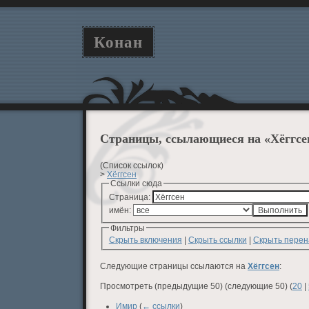
Конан
Страницы, ссылающиеся на «Хёггсе
(Список ссылок)
>
Хёггсен
Ссылки сюда
Страница:
имён:
Фильтры
Скрыть включения
|
Скрыть ссылки
|
Скрыть пере
Следующие страницы ссылаются на
Хёггсен
:
Просмотреть (предыдущие 50) (следующие 50) (
20
|
Имир
(
← ссылки
)