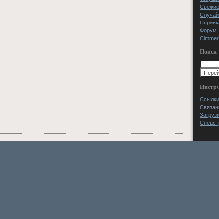
Свежие
Случай
Справк
Форум
Cimmeri
Поиск
Инстр
Ссылки
Связан
Загруз
Спецст