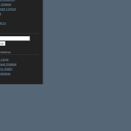
 правки
ная статья
а
a.ru
ументы
 сюда
ные правки
ить файл
раницы