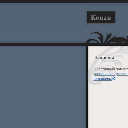
Конан
Элдрены
В настоящий момент 
упоминание данного
названием
.