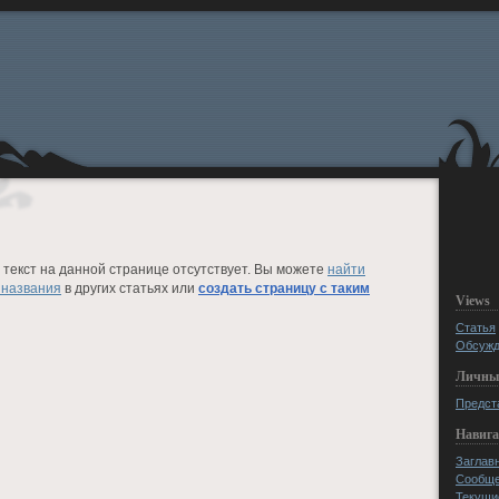
текст на данной странице отсутствует. Вы можете
найти
 названия
в других статьях или
создать страницу с таким
Views
Статья
Обсужд
Личны
Предст
Навиг
Заглав
Сообще
Текущи