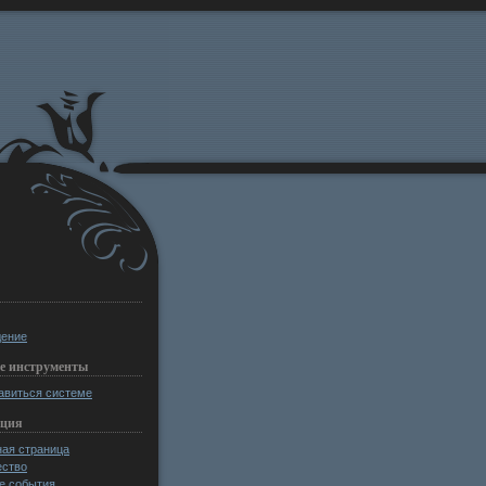
ение
е инструменты
авиться системе
ация
ная страница
ство
е события