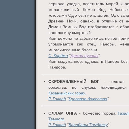
периода упадка, властитель морей и ре
меланхоличный Демон Вод Небесных,
которыми Од’о был не властен. Од’о за
Древней Ночи, однако, в отличие от н
Демон Земных Вод изображается в обра
наполовину смертный.
Имя демона не забыто лишь по той причин
упоминается как отец Паноры, жен
многочисленные болезни.
С. Корджи
“
Демон пучины
“.
Имя выдуманное, однако, в Паноре без 
Пандора.
ОКРОВАВЛЕННЫЙ БОГ
- золотая с
божества, по слухам, находящаяс
Кезанкийских горах
.
Р. Говард
“
Кровавое божество
“.
ОЛЛАМ ОНГА
- божество города
Газал
Темного
.
Р. Говард
“
Барабаны Томбалку
“.