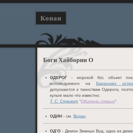
Конан
Боги Хайбории О
ОДЕРОГ
- морской бог, объект покл
исповедуемого на
Барахских остро
допускаются к таинствам Одерога, поэт
культе мало что известно.
Т. С. Стюарт
“
Обитель спящих
“.
ОДИН
- см.
Водан
.
ОД’О
- Демон Земных Вод, одно из демо