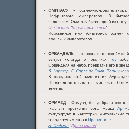
ОМИТАСУ
- богиня-покровительница
Нефритового Императора. В бытно
человеком, Омитасу была одной из его уч
О. Локнит
“
Берег проклятых
“.
Искаженное имя Аматэрасу, богини 
японских императоров.
ОРВАНДЕЛЬ
- персонаж нордхеймско
бытует легенда о том, как
Тор
забр
Орванделя на небо, превратив его в звезд
Л. Картер
,
Л. Спрэг де Камп
“
Тени ужас
В скандинавской мифологии Аурванди
Предположительно он мог быть богом
земель.
ОРМАЗД
- Ормузд, бог добра и света 
главный противник бога мрака
Арим
фигурирует в некоторых митрианских те
зародился именно в
Иранистане
.
А. Олдмен
“
Древо миров
“.