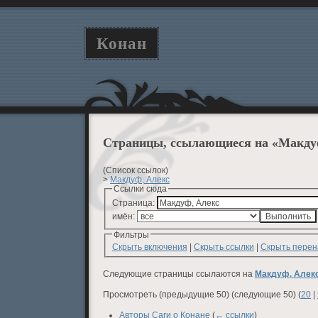
Конан
Страницы, ссылающиеся на «Макду
(Список ссылок)
>
Макдуф, Алекс
Ссылки сюда
Страница:
имён:
Фильтры
Скрыть включения
|
Скрыть ссылки
|
Скрыть пере
Следующие страницы ссылаются на
Макдуф, Алек
Просмотреть (предыдущие 50) (следующие 50) (
20
|
Авторы Саги о Конане
(
← ссылки
)