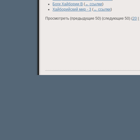
Боги Хайбории В
(
← ссылки
)
Хайборийский мир - 3
(
← ссылки
)
Просмотреть (предыдущие 50) (следующие 50) (
20
|